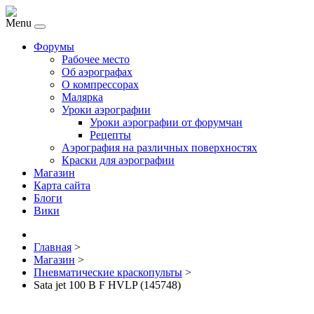
Menu
Форумы
Рабочее место
Об аэрографах
О компрессорах
Малярка
Уроки аэрографии
Уроки аэрографии от форумчан
Рецепты
Аэрография на различных поверхностях
Краски для аэрографии
Магазин
Карта сайта
Блоги
Вики
Главная
>
Магазин
>
Пневматические краскопульты
>
Sata jet 100 B F HVLP (145748)