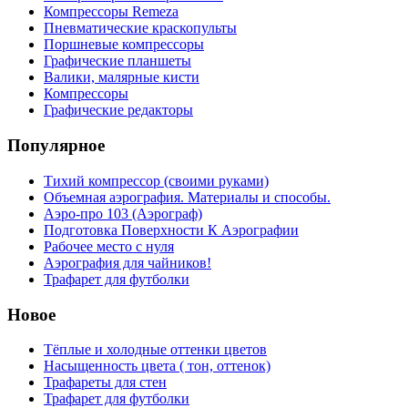
Компрессоры Remeza
Пневматические краскопульты
Поршневые компрессоры
Графические планшеты
Валики, малярные кисти
Компрессоры
Графические редакторы
Популярное
Тихий компрессор (своими руками)
Объемная аэрография. Материалы и способы.
Аэро-про 103 (Аэрограф)
Подготовка Поверхности К Аэрографии
Рабочее место с нуля
Аэрография для чайников!
Трафарет для футболки
Новое
Тёплые и холодные оттенки цветов
Насыщенность цвета ( тон, оттенок)
Трафареты для стен
Трафарет для футболки