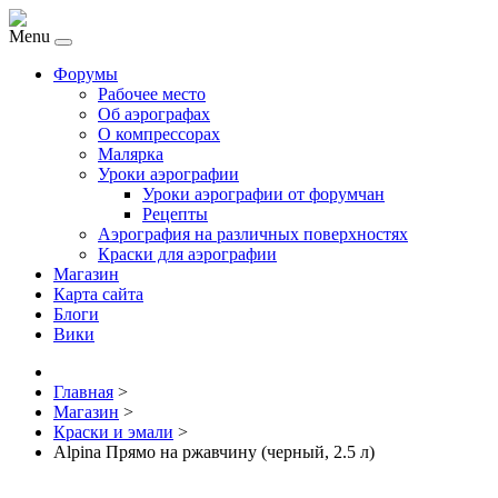
Menu
Форумы
Рабочее место
Об аэрографах
О компрессорах
Малярка
Уроки аэрографии
Уроки аэрографии от форумчан
Рецепты
Аэрография на различных поверхностях
Краски для аэрографии
Магазин
Карта сайта
Блоги
Вики
Главная
>
Магазин
>
Краски и эмали
>
Alpina Прямо на ржавчину (черный, 2.5 л)