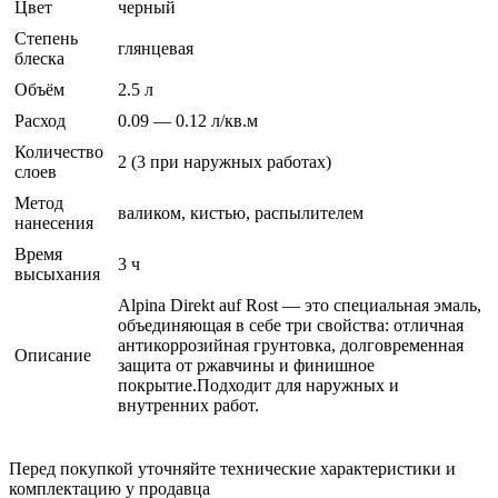
Цвет
черный
Степень
глянцевая
блеска
Объём
2.5 л
Расход
0.09 — 0.12 л/кв.м
Количество
2 (3 при наружных работах)
слоев
Метод
валиком, кистью, распылителем
нанесения
Время
3 ч
высыхания
Alpina Direkt auf Rost — это специальная эмаль,
объединяющая в себе три свойства: отличная
антикоррозийная грунтовка, долговременная
Описание
защита от ржавчины и финишное
покрытие.Подходит для наружных и
внутренних работ.
Перед покупкой уточняйте технические характеристики и
комплектацию у продавца