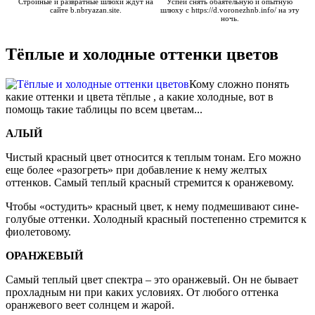
Стройные и развратные шлюхи ждут на
Успей снять обаятельную и опытную
сайте
b.nbryazan.site
.
шлюху с
https://d.voronezhnb.info/
на эту
ночь.
Тёплые и холодные оттенки цветов
Кому сложно понять
какие оттенки и цвета тёплые , а какие холодные, вот в
помощь такие таблицы по всем цветам...
АЛЫЙ
Чистый красный цвет относится к теплым тонам. Его можно
еще более «разогреть» при добавление к нему желтых
оттенков. Самый теплый красный стремится к оранжевому.
Чтобы «остудить» красный цвет, к нему подмешивают сине-
голубые оттенки. Холодный красный постепенно стремится к
фиолетовому.
ОРАНЖЕВЫЙ
Самый теплый цвет спектра – это оранжевый. Он не бывает
прохладным ни при каких условиях. От любого оттенка
оранжевого веет солнцем и жарой.