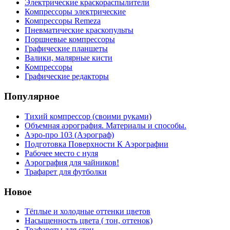
Электрические краскораспылители
Компрессоры электрические
Компрессоры Remeza
Пневматические краскопульты
Поршневые компрессоры
Графические планшеты
Валики, малярные кисти
Компрессоры
Графические редакторы
Популярное
Тихий компрессор (своими руками)
Объемная аэрография. Материалы и способы.
Аэро-про 103 (Аэрограф)
Подготовка Поверхности К Аэрографии
Рабочее место с нуля
Аэрография для чайников!
Трафарет для футболки
Новое
Тёплые и холодные оттенки цветов
Насыщенность цвета ( тон, оттенок)
Трафареты для стен