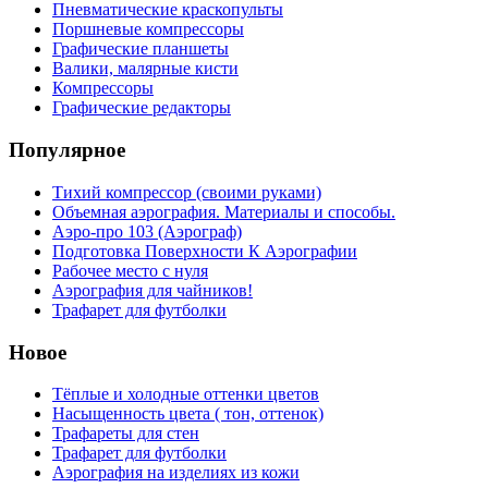
Пневматические краскопульты
Поршневые компрессоры
Графические планшеты
Валики, малярные кисти
Компрессоры
Графические редакторы
Популярное
Тихий компрессор (своими руками)
Объемная аэрография. Материалы и способы.
Аэро-про 103 (Аэрограф)
Подготовка Поверхности К Аэрографии
Рабочее место с нуля
Аэрография для чайников!
Трафарет для футболки
Новое
Тёплые и холодные оттенки цветов
Насыщенность цвета ( тон, оттенок)
Трафареты для стен
Трафарет для футболки
Аэрография на изделиях из кожи