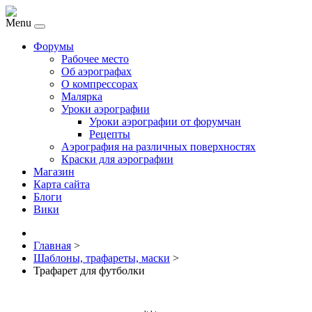
Menu
Форумы
Рабочее место
Об аэрографах
О компрессорах
Малярка
Уроки аэрографии
Уроки аэрографии от форумчан
Рецепты
Аэрография на различных поверхностях
Краски для аэрографии
Магазин
Карта сайта
Блоги
Вики
Главная
>
Шаблоны, трафареты, маски
>
Трафарет для футболки