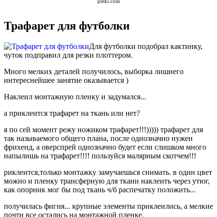
plitki.com
Трафарет для футболки
Для футболки подобрал кактинку,
чуток подправил для резки плоттером.
Много мелких деталей получилось, выборка лишнего
интереснейшее занятие оказывается )
Наклеил монтажную пленку и задумался...
а приклеится трафарет на ткань или нет?
я по сей момент режу ножиком трафарет!!!))))) трафарет для
так называемого общего плана, после однозначно нужен
фрихенд, а оверспрей однозначно будет если слишком много
напылишь на трафарет!!!! пользуйся малярным скотчем!!!
риклеится,только монтажку замучаешься снимать. в один цвет
можно и пленку трансферную для ткани наклеить через утюг,
как опорник мог бы под ткань ч/б распечатку положить...
получилась фигня... крупные элементы приклеились, а мелкие
почти все остались на монтажной пленке.