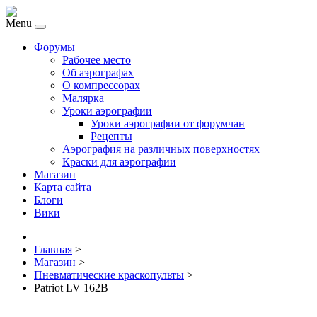
Menu
Форумы
Рабочее место
Об аэрографах
О компрессорах
Малярка
Уроки аэрографии
Уроки аэрографии от форумчан
Рецепты
Аэрография на различных поверхностях
Краски для аэрографии
Магазин
Карта сайта
Блоги
Вики
Главная
>
Магазин
>
Пневматические краскопульты
>
Patriot LV 162B