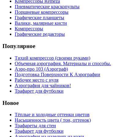
Компрессоры Remeza
Пневматические краскопульты
Поршневые компрессоры
Графические планшеты
Валики, малярные кисти
Компрессоры
Графические редакторы
Популярное
Тихий компрессор (своими руками)
Объемная аэрография. Материалы и способы.
Аэро-про 103 (Аэрограф)
Подготовка Поверхности К Аэрографии
Рабочее место с нуля
Аэрография для чайников!
Трафарет для футболки
Новое
Тёплые и холодные оттенки цветов
Насыщенность цвета ( тон, оттенок)
Трафареты для стен
Трафарет для футболки
Аэрография на изделиях из кожи