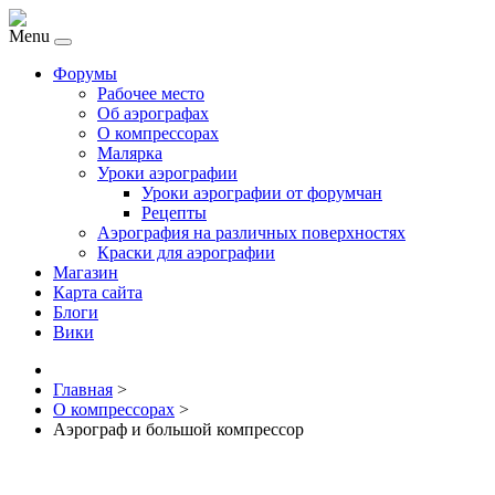
Menu
Форумы
Рабочее место
Об аэрографах
О компрессорах
Малярка
Уроки аэрографии
Уроки аэрографии от форумчан
Рецепты
Аэрография на различных поверхностях
Краски для аэрографии
Магазин
Карта сайта
Блоги
Вики
Главная
>
О компрессорах
>
Аэрограф и большой компрессор