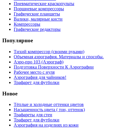
Пневматические краскопульты
Поршневые компрессоры
Графические планшеты
Валики, малярные кисти
Компрессоры
Графические редакторы
Популярное
Тихий компрессор (своими руками)
Объемная аэрография. Материалы и способы.
Аэро-про 103 (Аэрограф)
Подготовка Поверхности К Аэрографии
Рабочее место с нуля
Аэрография для чайников!
Трафарет для футболки
Новое
Тёплые и холодные оттенки цветов
Насыщенность цвета ( тон, оттенок)
Трафареты для стен
Трафарет для футболки
Аэрография на изделиях из кожи