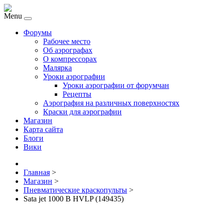
Menu
Форумы
Рабочее место
Об аэрографах
О компрессорах
Малярка
Уроки аэрографии
Уроки аэрографии от форумчан
Рецепты
Аэрография на различных поверхностях
Краски для аэрографии
Магазин
Карта сайта
Блоги
Вики
Главная
>
Магазин
>
Пневматические краскопульты
>
Sata jet 1000 B HVLP (149435)