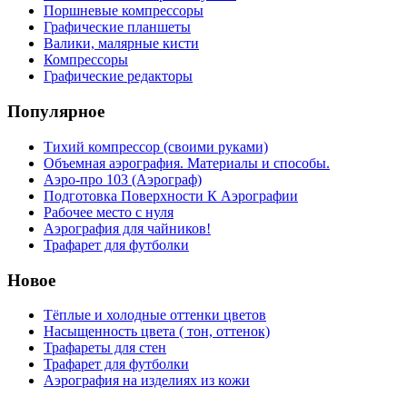
Поршневые компрессоры
Графические планшеты
Валики, малярные кисти
Компрессоры
Графические редакторы
Популярное
Тихий компрессор (своими руками)
Объемная аэрография. Материалы и способы.
Аэро-про 103 (Аэрограф)
Подготовка Поверхности К Аэрографии
Рабочее место с нуля
Аэрография для чайников!
Трафарет для футболки
Новое
Тёплые и холодные оттенки цветов
Насыщенность цвета ( тон, оттенок)
Трафареты для стен
Трафарет для футболки
Аэрография на изделиях из кожи