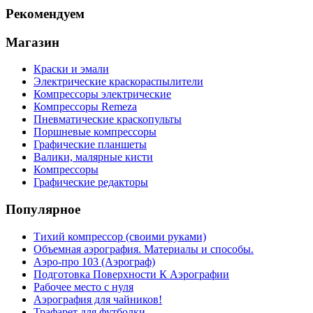
Рекомендуем
Магазин
Краски и эмали
Электрические краскораспылители
Компрессоры электрические
Компрессоры Remeza
Пневматические краскопульты
Поршневые компрессоры
Графические планшеты
Валики, малярные кисти
Компрессоры
Графические редакторы
Популярное
Тихий компрессор (своими руками)
Объемная аэрография. Материалы и способы.
Аэро-про 103 (Аэрограф)
Подготовка Поверхности К Аэрографии
Рабочее место с нуля
Аэрография для чайников!
Трафарет для футболки