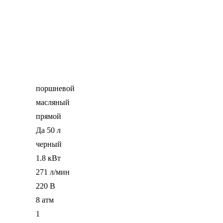
поршневой
масляный
прямой
Да 50 л
черный
1.8 кВт
271 л/мин
220 В
8 атм
1