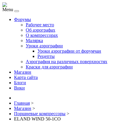
Menu
Форумы
Рабочее место
Об аэрографах
О компрессорах
Малярка
Уроки аэрографии
Уроки аэрографии от форумчан
Рецепты
Аэрография на различных поверхностях
Краски для аэрографии
Магазин
Карта сайта
Блоги
Вики
Главная
>
Магазин
>
Поршневые компрессоры
>
ELAND WIND 50-1CO