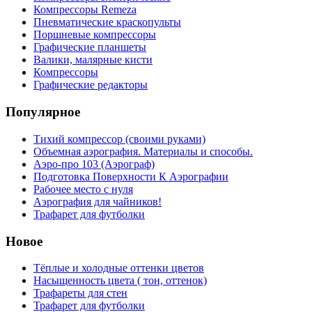
Компрессоры Remeza
Пневматические краскопульты
Поршневые компрессоры
Графические планшеты
Валики, малярные кисти
Компрессоры
Графические редакторы
Популярное
Тихий компрессор (своими руками)
Объемная аэрография. Материалы и способы.
Аэро-про 103 (Аэрограф)
Подготовка Поверхности К Аэрографии
Рабочее место с нуля
Аэрография для чайников!
Трафарет для футболки
Новое
Тёплые и холодные оттенки цветов
Насыщенность цвета ( тон, оттенок)
Трафареты для стен
Трафарет для футболки