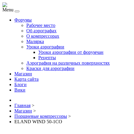
Menu
Форумы
Рабочее место
Об аэрографах
О компрессорах
Малярка
Уроки аэрографии
Уроки аэрографии от форумчан
Рецепты
Аэрография на различных поверхностях
Краски для аэрографии
Магазин
Карта сайта
Блоги
Вики
Главная
>
Магазин
>
Поршневые компрессоры
>
ELAND WIND 50-1CO