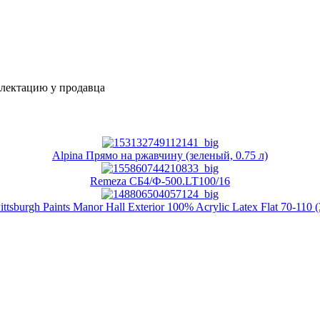
плектацию у продавца
Alpina Прямо на ржавчину (зеленый, 0.75 л)
Remeza СБ4/Ф-500.LT100/16
ttsburgh Paints Manor Hall Exterior 100% Acrylic Latex Flat 70-110 (