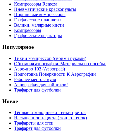
Компрессоры Remeza
Пневматические краскопульты
Поршневые компрессоры
Графические планшеты
Валики, малярные кисти
Компрессоры
Графические редакторы
Популярное
Тихий компрессор (своими руками)
Объемная аэрография. Материалы и способы.
Аэро-про 103 (Аэрограф)
Подготовка Поверхности К Аэрографии
Рабочее место с нуля
Аэрография для чайников!
Трафарет для футболки
Новое
Тёплые и холодные оттенки цветов
Насыщенность цвета ( тон, оттенок)
Трафареты для стен
Трафарет для футболки