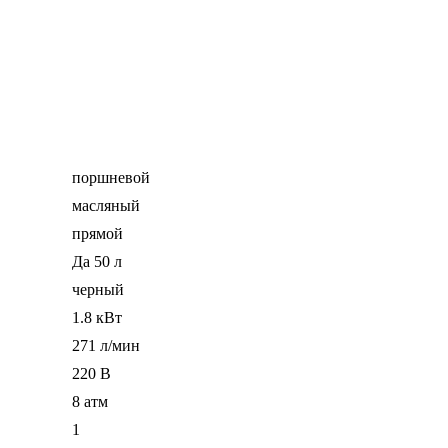
поршневой
масляный
прямой
Да 50 л
черный
1.8 кВт
271 л/мин
220 В
8 атм
1