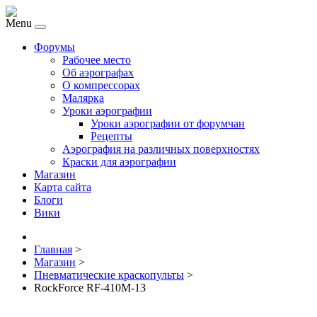
Menu
Форумы
Рабочее место
Об аэрографах
О компрессорах
Малярка
Уроки аэрографии
Уроки аэрографии от форумчан
Рецепты
Аэрография на различных поверхностях
Краски для аэрографии
Магазин
Карта сайта
Блоги
Вики
Главная
>
Магазин
>
Пневматические краскопульты
>
RockForce RF-410M-13