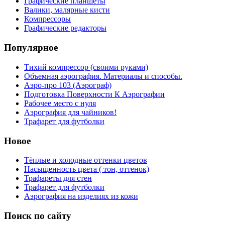
Графические планшеты
Валики, малярные кисти
Компрессоры
Графические редакторы
Популярное
Тихий компрессор (своими руками)
Объемная аэрография. Материалы и способы.
Аэро-про 103 (Аэрограф)
Подготовка Поверхности К Аэрографии
Рабочее место с нуля
Аэрография для чайников!
Трафарет для футболки
Новое
Тёплые и холодные оттенки цветов
Насыщенность цвета ( тон, оттенок)
Трафареты для стен
Трафарет для футболки
Аэрография на изделиях из кожи
Поиск по сайту