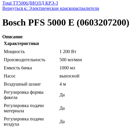
Total TT5006
ДИОЛД КРЭ-3
Вернуться к: Электрические краскораспылители
Bosch PFS 5000 E (0603207200)
Описание
Характеристики
Мощность
1 200 Вт
Производительность
500 мл/мин
Емкость бачка
1000 мл
Насос
выносной
Воздушный шланг
4 м
Регулировка формы
Да
факела
Регулировка подачи
Да
материала
Регулировка подачи
Да
воздуха