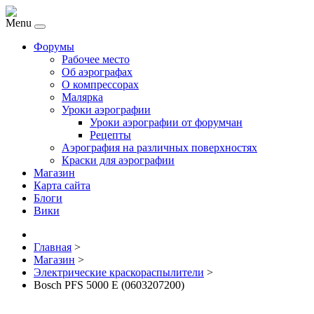
Menu
Форумы
Рабочее место
Об аэрографах
О компрессорах
Малярка
Уроки аэрографии
Уроки аэрографии от форумчан
Рецепты
Аэрография на различных поверхностях
Краски для аэрографии
Магазин
Карта сайта
Блоги
Вики
Главная
>
Магазин
>
Электрические краскораспылители
>
Bosch PFS 5000 E (0603207200)