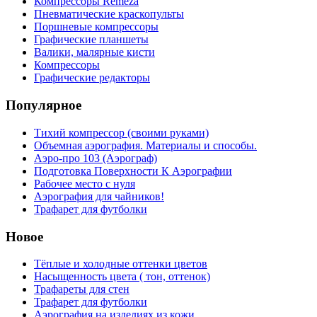
Компрессоры Remeza
Пневматические краскопульты
Поршневые компрессоры
Графические планшеты
Валики, малярные кисти
Компрессоры
Графические редакторы
Популярное
Тихий компрессор (своими руками)
Объемная аэрография. Материалы и способы.
Аэро-про 103 (Аэрограф)
Подготовка Поверхности К Аэрографии
Рабочее место с нуля
Аэрография для чайников!
Трафарет для футболки
Новое
Тёплые и холодные оттенки цветов
Насыщенность цвета ( тон, оттенок)
Трафареты для стен
Трафарет для футболки
Аэрография на изделиях из кожи