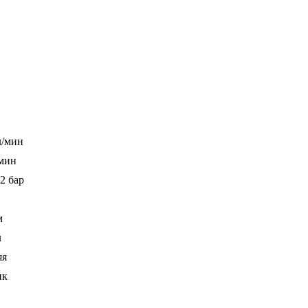
л/мин
/мин
2 бар
м
л
яя
ик