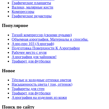
Графические планшеты
Валики, малярные кисти
Компрессоры
Графические редакторы
Популярное
Тихий компрессор (своими руками)
Объемная аэрография. Материалы и способы.
Аэро-про 103 (Аэрограф)
Подготовка Поверхности К Аэрографии
Рабочее место с нуля
Аэрография для чайников!
Трафарет для футболки
Новое
Тёплые и холодные оттенки цветов
Насыщенность цвета ( тон, оттенок)
Трафареты для стен
Трафарет для футболки
Аэрография на изделиях из кожи
Поиск по сайту