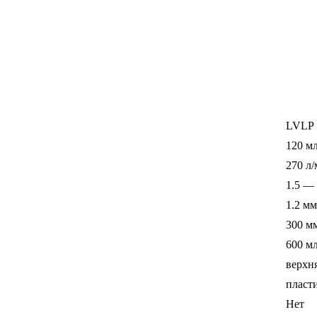
LVLP
120 м
270 л
1.5 — 
1.2 мм
300 м
600 м
верхн
пласт
Нет