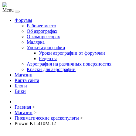
Menu
Форумы
Рабочее место
Об аэрографах
О компрессорах
Малярка
Уроки аэрографии
Уроки аэрографии от форумчан
Рецепты
Аэрография на различных поверхностях
Краски для аэрографии
Магазин
Карта сайта
Блоги
Вики
Главная
>
Магазин
>
Пневматические краскопульты
>
Prowin KL-410M-12