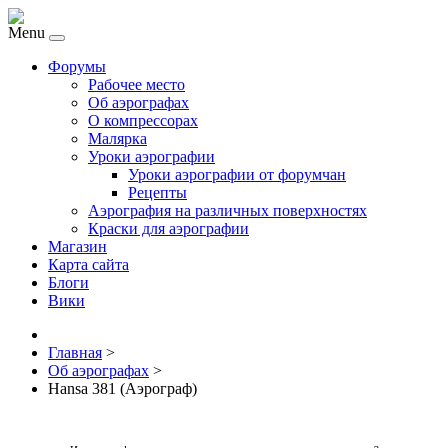
Menu
Форумы
Рабочее место
Об аэрографах
О компрессорах
Малярка
Уроки аэрографии
Уроки аэрографии от форумчан
Рецепты
Аэрография на различных поверхностях
Краски для аэрографии
Магазин
Карта сайта
Блоги
Вики
Главная
>
Об аэрографах
>
Hansa 381 (Аэрограф)