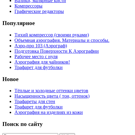
Валики, малярные кисти
Компрессоры
Графические редакторы
Популярное
Тихий компрессор (своими руками)
Объемная аэрография. Материалы и способы.
Аэро-про 103 (Аэрограф)
Подготовка Поверхности К Аэрографии
Рабочее место с нуля
Аэрография для чайников!
Трафарет для футболки
Новое
Тёплые и холодные оттенки цветов
Насыщенность цвета ( тон, оттенок)
Трафареты для стен
Трафарет для футболки
Аэрография на изделиях из кожи
Поиск по сайту