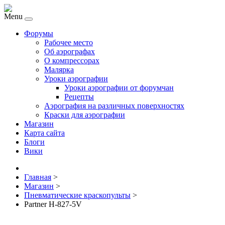
Menu
Форумы
Рабочее место
Об аэрографах
О компрессорах
Малярка
Уроки аэрографии
Уроки аэрографии от форумчан
Рецепты
Аэрография на различных поверхностях
Краски для аэрографии
Магазин
Карта сайта
Блоги
Вики
Главная
>
Магазин
>
Пневматические краскопульты
>
Partner H-827-5V