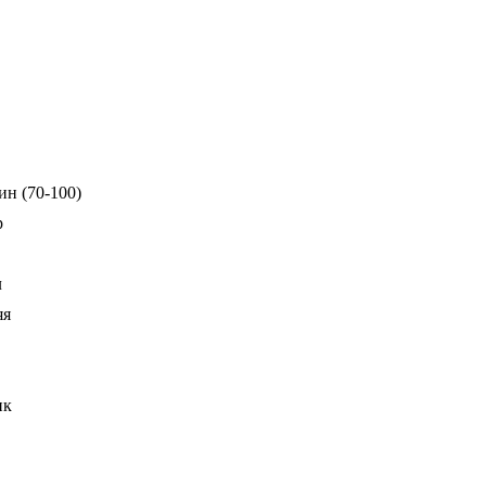
ин (70-100)
р
л
яя
ик