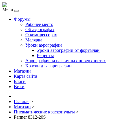
Menu
Форумы
Рабочее место
Об аэрографах
О компрессорах
Малярка
Уроки аэрографии
Уроки аэрографии от форумчан
Рецепты
Аэрография на различных поверхностях
Краски для аэрографии
Магазин
Карта сайта
Блоги
Вики
Главная
>
Магазин
>
Пневматические краскопульты
>
Partner 8312-20S