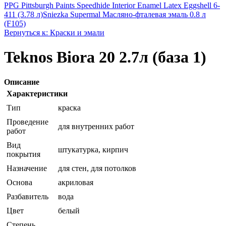
PPG Pittsburgh Paints Speedhide Interior Enamel Latex Eggshell 6-
411 (3.78 л)
Sniezka Supermal Масляно-фталевая эмаль 0.8 л
(F105)
Вернуться к: Краски и эмали
Teknos Biora 20 2.7л (база 1)
Описание
Характеристики
Тип
краска
Проведение
для внутренних работ
работ
Вид
штукатурка, кирпич
покрытия
Назначение
для стен, для потолков
Основа
акриловая
Разбавитель
вода
Цвет
белый
Степень