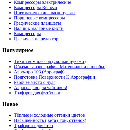
Компрессоры электрические
Компрессоры Remeza
Пневматические краскопульты
Поршневые компрессоры
Графические планшеты
Валики, малярные кисти
Компрессоры
Графические редакторы
Популярное
Тихий компрессор (своими руками)
Объемная аэрография. Материалы и способы.
Аэро-про 103 (Аэрограф)
Подготовка Поверхности К Аэрографии
Рабочее место с нуля
Аэрография для чайников!
Трафарет для футболки
Новое
Тёплые и холодные оттенки цветов
Насыщенность цвета ( тон, оттенок)
Трафареты для стен