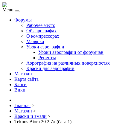
Menu
Форумы
Рабочее место
Об аэрографах
О компрессорах
Малярка
Уроки аэрографии
Уроки аэрографии от форумчан
Рецепты
Аэрография на различных поверхностях
Краски для аэрографии
Магазин
Карта сайта
Блоги
Вики
Главная
>
Магазин
>
Краски и эмали
>
Teknos Biora 20 2.7л (база 1)