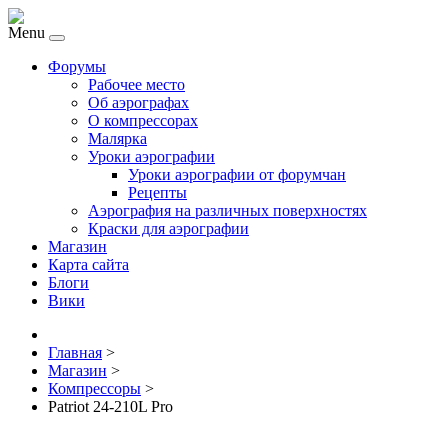
Menu
Форумы
Рабочее место
Об аэрографах
О компрессорах
Малярка
Уроки аэрографии
Уроки аэрографии от форумчан
Рецепты
Аэрография на различных поверхностях
Краски для аэрографии
Магазин
Карта сайта
Блоги
Вики
Главная
>
Магазин
>
Компрессоры
>
Patriot 24-210L Pro