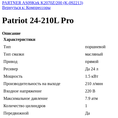
PARTNER AS09
Kirk K2070Z/200 (K-092213)
Вернуться к: Компрессоры
Patriot 24-210L Pro
Описание
Характеристики
Тип
поршневой
Тип смазки
масляный
Привод
прямой
Ресивер
Да 24 л
Мощность
1.5 кВт
Производительность на выходе
210 л/мин
Входное напряжение
220 В
Максимальное давление
7.9 атм
Количество цилиндров
1
Передвижной
Да