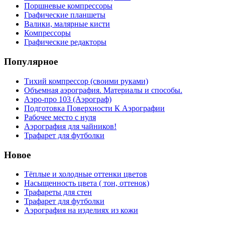
Поршневые компрессоры
Графические планшеты
Валики, малярные кисти
Компрессоры
Графические редакторы
Популярное
Тихий компрессор (своими руками)
Объемная аэрография. Материалы и способы.
Аэро-про 103 (Аэрограф)
Подготовка Поверхности К Аэрографии
Рабочее место с нуля
Аэрография для чайников!
Трафарет для футболки
Новое
Тёплые и холодные оттенки цветов
Насыщенность цвета ( тон, оттенок)
Трафареты для стен
Трафарет для футболки
Аэрография на изделиях из кожи