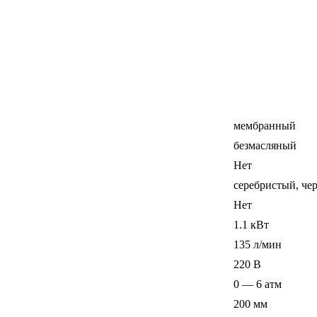
мембранный
безмасляный
Нет
серебристый, че
Нет
1.1 кВт
135 л/мин
220 В
0 — 6 атм
200 мм