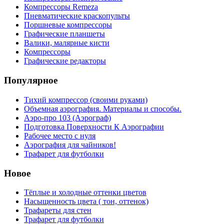
Компрессоры Remeza
Пневматические краскопульты
Поршневые компрессоры
Графические планшеты
Валики, малярные кисти
Компрессоры
Графические редакторы
Популярное
Тихий компрессор (своими руками)
Объемная аэрография. Материалы и способы.
Аэро-про 103 (Аэрограф)
Подготовка Поверхности К Аэрографии
Рабочее место с нуля
Аэрография для чайников!
Трафарет для футболки
Новое
Тёплые и холодные оттенки цветов
Насыщенность цвета ( тон, оттенок)
Трафареты для стен
Трафарет для футболки