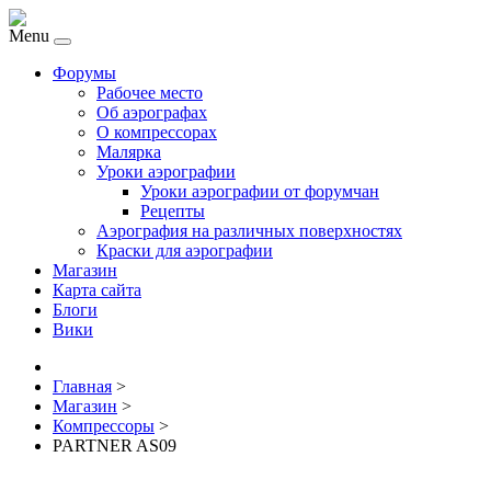
Menu
Форумы
Рабочее место
Об аэрографах
О компрессорах
Малярка
Уроки аэрографии
Уроки аэрографии от форумчан
Рецепты
Аэрография на различных поверхностях
Краски для аэрографии
Магазин
Карта сайта
Блоги
Вики
Главная
>
Магазин
>
Компрессоры
>
PARTNER AS09