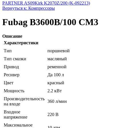
PARTNER AS09
Kirk K2070Z/200 (K-092213)
Вернуться к: Компрессоры
Fubag B3600B/100 CM3
Описание
Характеристики
Тип
поршневой
Тип смазки
масляный
Привод
ременной
Ресивер
Да 100 л
Цвет
красный
Мощность
2.2 кВт
Производительность
360 л/мин
на входе
Входное
220 В
напряжение
Максимальное
10 атм