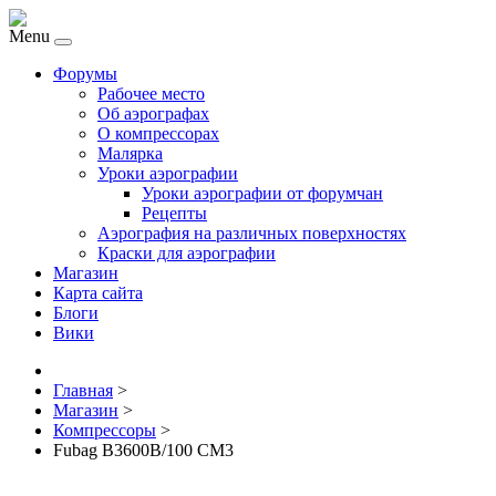
Menu
Форумы
Рабочее место
Об аэрографах
О компрессорах
Малярка
Уроки аэрографии
Уроки аэрографии от форумчан
Рецепты
Аэрография на различных поверхностях
Краски для аэрографии
Магазин
Карта сайта
Блоги
Вики
Главная
>
Магазин
>
Компрессоры
>
Fubag B3600B/100 CM3