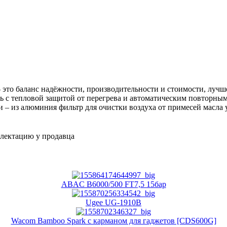
это баланс надёжности, производительности и стоимости, лучш
ль с тепловой защитой от перегрева и автоматическим повторн
 – из алюминия фильтр для очистки воздуха от примесей масла 
плектацию у продавца
ABAC B6000/500 FT7,5 15бар
Ugee UG-1910B
Wacom Bamboo Spark с карманом для гаджетов [CDS600G]