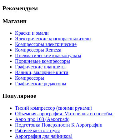
Рекомендуем
Магазин
Краски и эмали
Электрические краскораспылители
Компрессоры электрические
Компрессоры Remeza
Пневматические краскопульты
Поршневые компрессоры
Графические планшеты
Валики, малярные кисти
Компрессоры
Графические редакторы
Популярное
Тихий компрессор (своими руками)
Объемная аэрография. Материалы и способы.
Аэро-про 103 (Аэрограф)
Подготовка Поверхности К Аэрографии
Рабочее место с нуля
Аэрография для чайников!