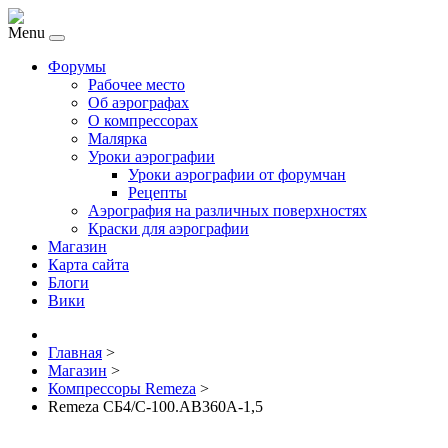
Menu
Форумы
Рабочее место
Об аэрографах
О компрессорах
Малярка
Уроки аэрографии
Уроки аэрографии от форумчан
Рецепты
Аэрография на различных поверхностях
Краски для аэрографии
Магазин
Карта сайта
Блоги
Вики
Главная
>
Магазин
>
Компрессоры Remeza
>
Remeza СБ4/С-100.АВ360А-1,5