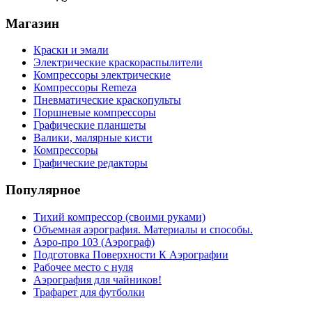
Магазин
Краски и эмали
Электрические краскораспылители
Компрессоры электрические
Компрессоры Remeza
Пневматические краскопульты
Поршневые компрессоры
Графические планшеты
Валики, малярные кисти
Компрессоры
Графические редакторы
Популярное
Тихий компрессор (своими руками)
Объемная аэрография. Материалы и способы.
Аэро-про 103 (Аэрограф)
Подготовка Поверхности К Аэрографии
Рабочее место с нуля
Аэрография для чайников!
Трафарет для футболки