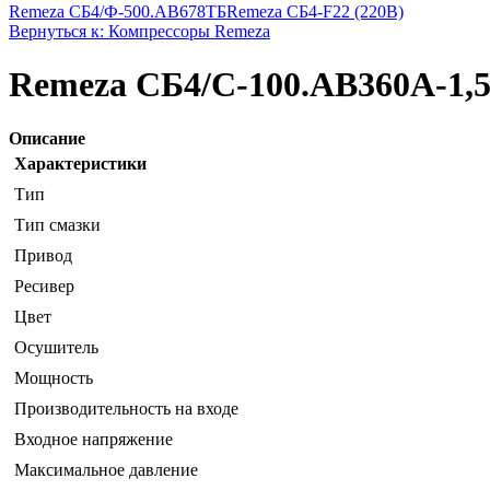
Remeza СБ4/Ф-500.AB678ТБ
Remeza СБ4-F22 (220В)
Вернуться к: Компрессоры Remeza
Remeza СБ4/С-100.АВ360А-1,
Описание
Характеристики
Тип
Тип смазки
Привод
Ресивер
Цвет
Осушитель
Мощность
Производительность на входе
Входное напряжение
Максимальное давление