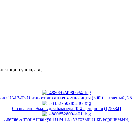
плектацию у продавца
con ОС-12-03 Органосиликатная композиция (300°C, зеленый, 25 
Chamaleon Эмаль для бампера (0.4 л, черный) [26334]
Chemie Armor Armalkyd DTM 123 матовый (1 кг, коричневый)