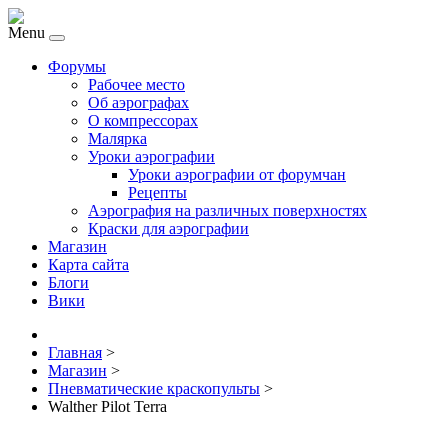
Menu
Форумы
Рабочее место
Об аэрографах
О компрессорах
Малярка
Уроки аэрографии
Уроки аэрографии от форумчан
Рецепты
Аэрография на различных поверхностях
Краски для аэрографии
Магазин
Карта сайта
Блоги
Вики
Главная
>
Магазин
>
Пневматические краскопульты
>
Walther Pilot Terra