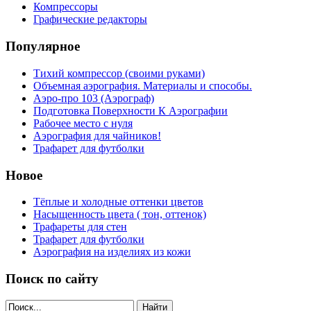
Компрессоры
Графические редакторы
Популярное
Тихий компрессор (своими руками)
Объемная аэрография. Материалы и способы.
Аэро-про 103 (Аэрограф)
Подготовка Поверхности К Аэрографии
Рабочее место с нуля
Аэрография для чайников!
Трафарет для футболки
Новое
Тёплые и холодные оттенки цветов
Насыщенность цвета ( тон, оттенок)
Трафареты для стен
Трафарет для футболки
Аэрография на изделиях из кожи
Поиск по сайту
Найти