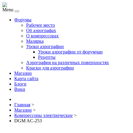
Menu
Форумы
Рабочее место
Об аэрографах
О компрессорах
Малярка
Уроки аэрографии
Уроки аэрографии от форумчан
Рецепты
Аэрография на различных поверхностях
Краски для аэрографии
Магазин
Карта сайта
Блоги
Вики
Главная
>
Магазин
>
Компрессоры электрические
>
DGM AC-253