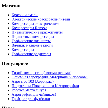
Магазин
Краски и эмали
Электрические краскораспылители
Компрессоры электрические
Компрессоры Remeza
Пневматические краскопульты
Поршневые компрессоры
Графические планшеты
Валики, малярные кисти
Компрессоры
Графические редакторы
Популярное
Тихий компрессор (своими руками)
Объемная аэрография. Материалы и способы.
Аэро-про 103 (Аэрограф)
Подготовка Поверхности К Аэрографии
Рабочее место с нуля
Аэрография для чайников!
Трафарет для футболки