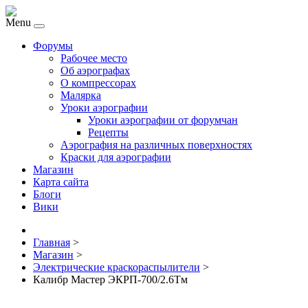
Menu
Форумы
Рабочее место
Об аэрографах
О компрессорах
Малярка
Уроки аэрографии
Уроки аэрографии от форумчан
Рецепты
Аэрография на различных поверхностях
Краски для аэрографии
Магазин
Карта сайта
Блоги
Вики
Главная
>
Магазин
>
Электрические краскораспылители
>
Калибр Мастер ЭКРП-700/2.6Тм