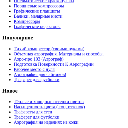
Пневматические краскопульты
Поршневые компрессоры
Графические планшеты
Валики, малярные кисти
Компрессоры
Графические редакторы
Популярное
Тихий компрессор (своими руками)
Объемная аэрография. Материалы и способы.
Аэро-про 103 (Аэрограф)
Подготовка Поверхности К Аэрографии
Рабочее место с нуля
Аэрография для чайников!
Трафарет для футболки
Новое
Тёплые и холодные оттенки цветов
Насыщенность цвета ( тон, оттенок)
Трафареты для стен
Трафарет для футболки
Аэрография на изделиях из кожи