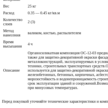
Вес
25 кг
Расход
0.35 — 0.45 кг/кв.м
Количество
2 (3)
слоев
Метод
валиком, кистью, распылителем
нанесения
Время
4 ч
высыхания
Органосиликатная композиция ОС-12-03 предназ
также для защитно-декоративной окраски фаса
металлоконструкций, эксплуатируемых в услов
техники, строительных транспортных средств.
Описание
используется для защитно-декоративной окраск
железобетонных, бетонных, кирпичных, асбест
морозостойкость и водонепроницаемость строит
срок эксплуатации зданий и сооружений.Возмо
при минусовых температурах.
Перед покупкой уточняйте технические характеристики и ком