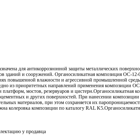
начена для антикоррозионной защиты металлических поверхност
дов зданий и сооружений. Органосиликатная композиция ОС-12-
иях повышенной влажности и агрессивной промышленной среды:
Одно из приоритетных направлений применения композиции ОС-1
и платформ, мостов, резервуаров и цистерн.Органосиликатная к
оцементных и других поверхностей. При нанесении композиции
ельных материалов, при этом сохраняется их паропроницаемость
жна колеровка композиции по каталогу RAL K5.Органосиликатна
плектацию у продавца