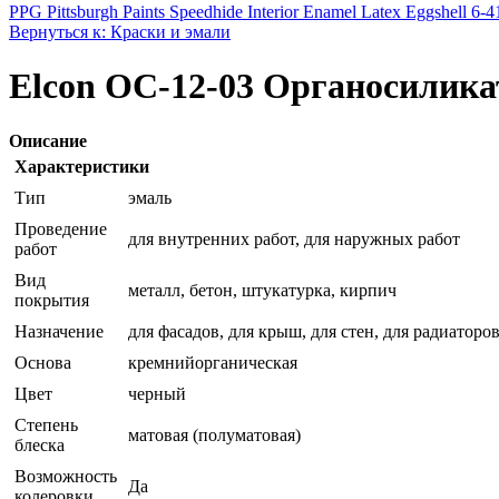
PPG Pittsburgh Paints Speedhide Interior Enamel Latex Eggshell 6-41
Вернуться к: Краски и эмали
Elcon ОС-12-03 Органосиликат
Описание
Характеристики
Тип
эмаль
Проведение
для внутренних работ, для наружных работ
работ
Вид
металл, бетон, штукатурка, кирпич
покрытия
Назначение
для фасадов, для крыш, для стен, для радиаторо
Основа
кремнийорганическая
Цвет
черный
Степень
матовая (полуматовая)
блеска
Возможность
Да
колеровки