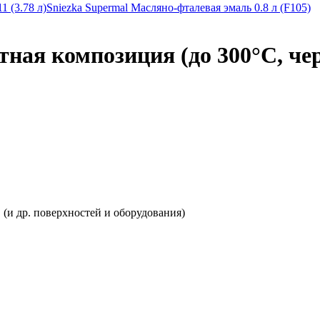
1 (3.78 л)
Sniezka Supermal Масляно-фталевая эмаль 0.8 л (F105)
ная композиция (до 300°C, чер
в (и др. поверхностей и оборудования)