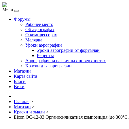
Menu
Форумы
Рабочее место
Об аэрографах
О компрессорах
Малярка
Уроки аэрографии
Уроки аэрографии от форумчан
Рецепты
Аэрография на различных поверхностях
Краски для аэрографии
Магазин
Карта сайта
Блоги
Вики
Главная
>
Магазин
>
Краски и эмали
>
Elcon ОС-12-03 Органосиликатная композиция (до 300°C, 