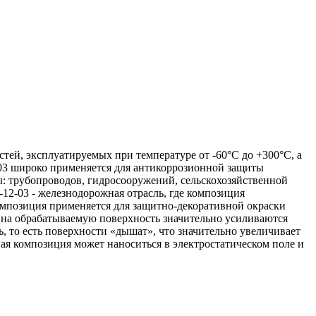
ей, эксплуатируемых при температуре от -60°С до +300°С, а
03 широко применяется для антикоррозионной защиты
 трубопроводов, гидросооружений, сельскохозяйственной
2-03 - железнодорожная отрасль, где композиция
омпозиция применяется для защитно-декоративной окраски
 на обрабатываемую поверхность значительно усиливаются
, то есть поверхности «дышат», что значительно увеличивает
я композиция может наноситься в электростатическом поле и