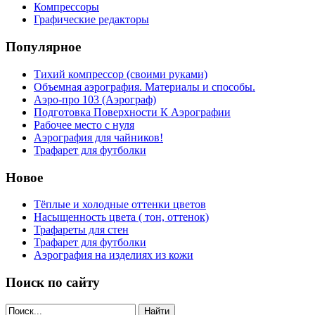
Компрессоры
Графические редакторы
Популярное
Тихий компрессор (своими руками)
Объемная аэрография. Материалы и способы.
Аэро-про 103 (Аэрограф)
Подготовка Поверхности К Аэрографии
Рабочее место с нуля
Аэрография для чайников!
Трафарет для футболки
Новое
Тёплые и холодные оттенки цветов
Насыщенность цвета ( тон, оттенок)
Трафареты для стен
Трафарет для футболки
Аэрография на изделиях из кожи
Поиск по сайту
Найти