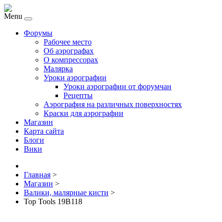
Menu
Форумы
Рабочее место
Об аэрографах
О компрессорах
Малярка
Уроки аэрографии
Уроки аэрографии от форумчан
Рецепты
Аэрография на различных поверхностях
Краски для аэрографии
Магазин
Карта сайта
Блоги
Вики
Главная
>
Магазин
>
Валики, малярные кисти
>
Top Tools 19B118