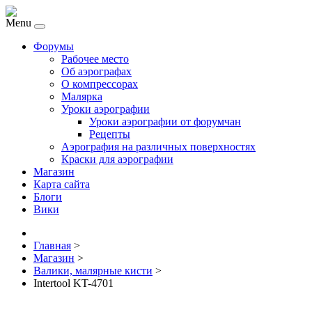
Menu
Форумы
Рабочее место
Об аэрографах
О компрессорах
Малярка
Уроки аэрографии
Уроки аэрографии от форумчан
Рецепты
Аэрография на различных поверхностях
Краски для аэрографии
Магазин
Карта сайта
Блоги
Вики
Главная
>
Магазин
>
Валики, малярные кисти
>
Intertool KT-4701