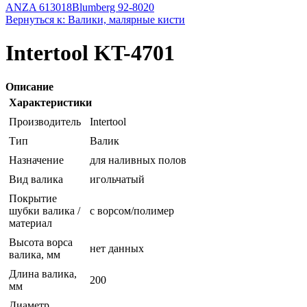
ANZA 613018
Blumberg 92-8020
Вернуться к: Валики, малярные кисти
Intertool KT-4701
Описание
Характеристики
Производитель
Intertool
Тип
Валик
Назначение
для наливных полов
Вид валика
игольчатый
Покрытие
шубки валика /
с ворсом/полимер
материал
Высота ворса
нет данных
валика, мм
Длина валика,
200
мм
Диаметр