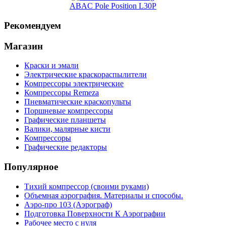
ABAC Pole Position L30P
Рекомендуем
Магазин
Краски и эмали
Электрические краскораспылители
Компрессоры электрические
Компрессоры Remeza
Пневматические краскопульты
Поршневые компрессоры
Графические планшеты
Валики, малярные кисти
Компрессоры
Графические редакторы
Популярное
Тихий компрессор (своими руками)
Объемная аэрография. Материалы и способы.
Аэро-про 103 (Аэрограф)
Подготовка Поверхности К Аэрографии
Рабочее место с нуля