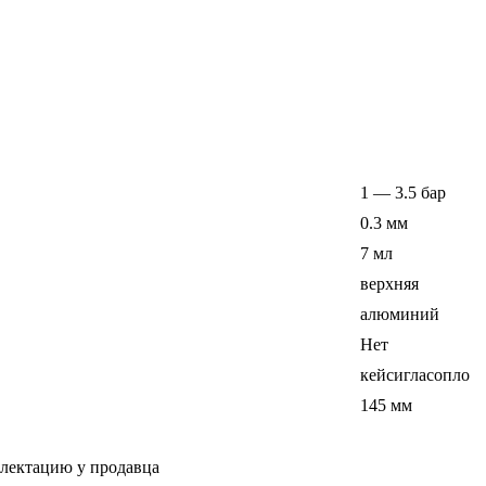
1 — 3.5 бар
0.3 мм
7 мл
верхняя
алюминий
Нет
кейсигласопло
145 мм
плектацию у продавца