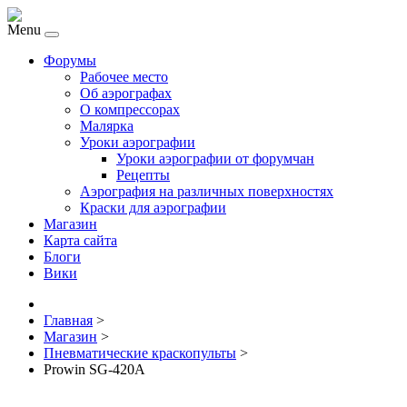
Menu
Форумы
Рабочее место
Об аэрографах
О компрессорах
Малярка
Уроки аэрографии
Уроки аэрографии от форумчан
Рецепты
Аэрография на различных поверхностях
Краски для аэрографии
Магазин
Карта сайта
Блоги
Вики
Главная
>
Магазин
>
Пневматические краскопульты
>
Prowin SG-420A