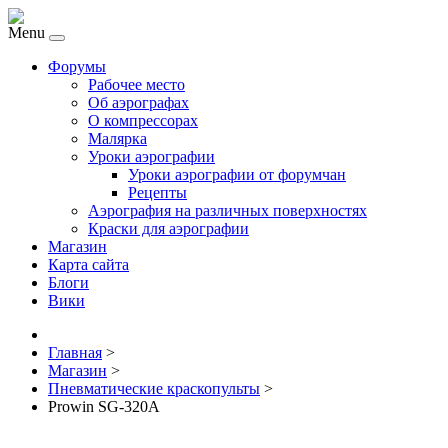
Menu
Форумы
Рабочее место
Об аэрографах
О компрессорах
Малярка
Уроки аэрографии
Уроки аэрографии от форумчан
Рецепты
Аэрография на различных поверхностях
Краски для аэрографии
Магазин
Карта сайта
Блоги
Вики
Главная
>
Магазин
>
Пневматические краскопульты
>
Prowin SG-320A