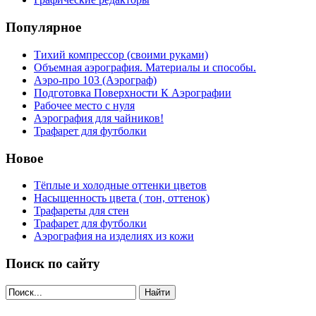
Популярное
Тихий компрессор (своими руками)
Объемная аэрография. Материалы и способы.
Аэро-про 103 (Аэрограф)
Подготовка Поверхности К Аэрографии
Рабочее место с нуля
Аэрография для чайников!
Трафарет для футболки
Новое
Тёплые и холодные оттенки цветов
Насыщенность цвета ( тон, оттенок)
Трафареты для стен
Трафарет для футболки
Аэрография на изделиях из кожи
Поиск по сайту
Найти