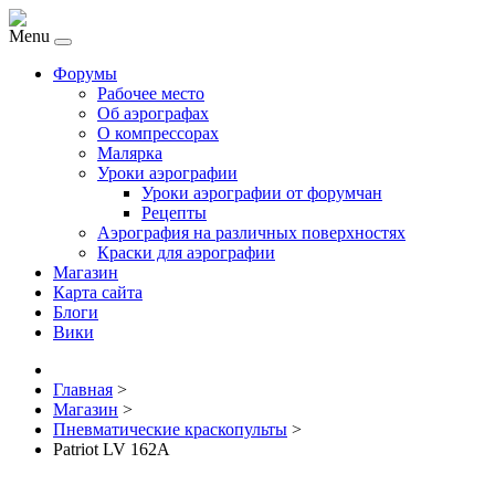
Menu
Форумы
Рабочее место
Об аэрографах
О компрессорах
Малярка
Уроки аэрографии
Уроки аэрографии от форумчан
Рецепты
Аэрография на различных поверхностях
Краски для аэрографии
Магазин
Карта сайта
Блоги
Вики
Главная
>
Магазин
>
Пневматические краскопульты
>
Patriot LV 162A