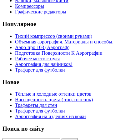
Валики, малярные кисти
Компрессоры
Графические редакторы
Популярное
Тихий компрессор (своими руками)
Объемная аэрография. Материалы и способы.
Аэро-про 103 (Аэрограф)
Подготовка Поверхности К Аэрографии
Рабочее место с нуля
Аэрография для чайников!
Трафарет для футболки
Новое
Тёплые и холодные оттенки цветов
Насыщенность цвета ( тон, оттенок)
Трафареты для стен
Трафарет для футболки
Аэрография на изделиях из кожи
Поиск по сайту