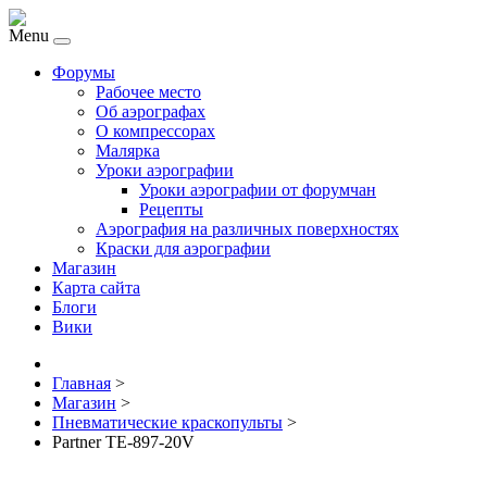
Menu
Форумы
Рабочее место
Об аэрографах
О компрессорах
Малярка
Уроки аэрографии
Уроки аэрографии от форумчан
Рецепты
Аэрография на различных поверхностях
Краски для аэрографии
Магазин
Карта сайта
Блоги
Вики
Главная
>
Магазин
>
Пневматические краскопульты
>
Partner TE-897-20V