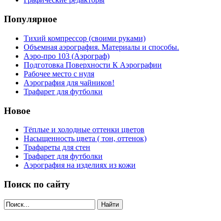
Популярное
Тихий компрессор (своими руками)
Объемная аэрография. Материалы и способы.
Аэро-про 103 (Аэрограф)
Подготовка Поверхности К Аэрографии
Рабочее место с нуля
Аэрография для чайников!
Трафарет для футболки
Новое
Тёплые и холодные оттенки цветов
Насыщенность цвета ( тон, оттенок)
Трафареты для стен
Трафарет для футболки
Аэрография на изделиях из кожи
Поиск по сайту
Найти