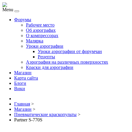
Menu
Форумы
Рабочее место
Об аэрографах
О компрессорах
Малярка
Уроки аэрографии
Уроки аэрографии от форумчан
Рецепты
Аэрография на различных поверхностях
Краски для аэрографии
Магазин
Карта сайта
Блоги
Вики
Главная
>
Магазин
>
Пневматические краскопульты
>
Partner S-770S