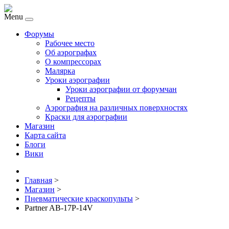
Menu
Форумы
Рабочее место
Об аэрографах
О компрессорах
Малярка
Уроки аэрографии
Уроки аэрографии от форумчан
Рецепты
Аэрография на различных поверхностях
Краски для аэрографии
Магазин
Карта сайта
Блоги
Вики
Главная
>
Магазин
>
Пневматические краскопульты
>
Partner AB-17P-14V