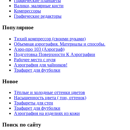
Графические планшеты
Валики, малярные кисти
Компрессоры
Графические редакторы
Популярное
Тихий компрессор (своими руками)
Объемная аэрография. Материалы и способы.
Аэро-про 103 (Аэрограф)
Подготовка Поверхности К Аэрографии
Рабочее место с нуля
Аэрография для чайников!
Трафарет для футболки
Новое
Тёплые и холодные оттенки цветов
Насыщенность цвета ( тон, оттенок)
Трафареты для стен
Трафарет для футболки
Аэрография на изделиях из кожи
Поиск по сайту