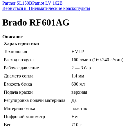
Partner SL150B
Patriot LV 162B
Вернуться к: Пневматические краскопульты
Brado RF601AG
Описание
Характеристики
Технология
HVLP
Расход воздуха
160 л/мин (160-240 л/мин)
Рабочее давление
2 — 3 бар
Диаметр сопла
1.4 мм
Емкость бачка
600 мл
Подача краски
верхняя
Регулировка подачи материала
Да
Материал бачка
пластик
Цифровой манометр
Нет
Вес
710 г