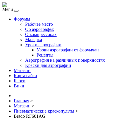
Menu
Форумы
Рабочее место
Об аэрографах
О компрессорах
Малярка
Уроки аэрографии
Уроки аэрографии от форумчан
Рецепты
Аэрография на различных поверхностях
Краски для аэрографии
Магазин
Карта сайта
Блоги
Вики
Главная
>
Магазин
>
Пневматические краскопульты
>
Brado RF601AG