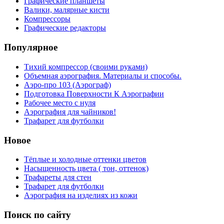
Графические планшеты
Валики, малярные кисти
Компрессоры
Графические редакторы
Популярное
Тихий компрессор (своими руками)
Объемная аэрография. Материалы и способы.
Аэро-про 103 (Аэрограф)
Подготовка Поверхности К Аэрографии
Рабочее место с нуля
Аэрография для чайников!
Трафарет для футболки
Новое
Тёплые и холодные оттенки цветов
Насыщенность цвета ( тон, оттенок)
Трафареты для стен
Трафарет для футболки
Аэрография на изделиях из кожи
Поиск по сайту