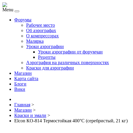
Menu
Форумы
Рабочее место
Об аэрографах
О компрессорах
Малярка
Уроки аэрографии
Уроки аэрографии от форумчан
Рецепты
Аэрография на различных поверхностях
Краски для аэрографии
Магазин
Карта сайта
Блоги
Вики
Главная
>
Магазин
>
Краски и эмали
>
Elcon КО-814 Термостойкая 400°C (серебристый, 21 кг)