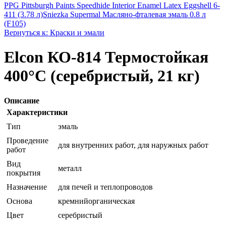
PPG Pittsburgh Paints Speedhide Interior Enamel Latex Eggshell 6-
411 (3.78 л)
Sniezka Supermal Масляно-фталевая эмаль 0.8 л
(F105)
Вернуться к: Краски и эмали
Elcon КО-814 Термостойкая
400°C (серебристый, 21 кг)
Описание
Характеристики
Тип
эмаль
Проведение
для внутренних работ, для наружных работ
работ
Вид
металл
покрытия
Назначение
для печей и теплопроводов
Основа
кремнийорганическая
Цвет
серебристый