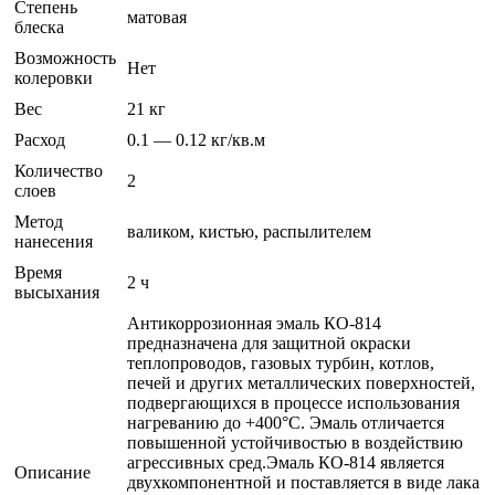
Степень
матовая
блеска
Возможность
Нет
колеровки
Вес
21 кг
Расход
0.1 — 0.12 кг/кв.м
Количество
2
слоев
Метод
валиком, кистью, распылителем
нанесения
Время
2 ч
высыхания
Антикоррозионная эмаль КО-814
предназначена для защитной окраски
теплопроводов, газовых турбин, котлов,
печей и других металлических поверхностей,
подвергающихся в процессе использования
нагреванию до +400°С. Эмаль отличается
повышенной устойчивостью в воздействию
агрессивных сред.Эмаль КО-814 является
Описание
двухкомпонентной и поставляется в виде лака