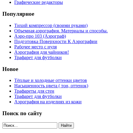
Графические редакторы
Популярное
Тихий компрессор (своими руками)
Объемная аэрография. Материалы и способы.
Аэро-про 103 (Аэрограф)
Подготовка Поверхности К Аэрографии
Рабочее место с нуля
Аэрография для чайников!
Трафарет для футболки
Новое
Тёплые и холодные оттенки цветов
Насыщенность цвета ( тон, оттенок)
Трафареты для стен
Трафарет для футболки
Аэрография на изделиях из кожи
Поиск по сайту
Найти