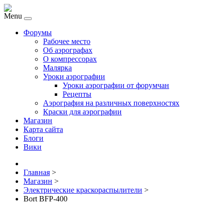
Menu
Форумы
Рабочее место
Об аэрографах
О компрессорах
Малярка
Уроки аэрографии
Уроки аэрографии от форумчан
Рецепты
Аэрография на различных поверхностях
Краски для аэрографии
Магазин
Карта сайта
Блоги
Вики
Главная
>
Магазин
>
Электрические краскораспылители
>
Bort BFP-400