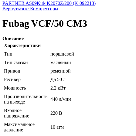
PARTNER AS09
Kirk K2070Z/200 (K-092213)
Вернуться к: Компрессоры
Fubag VCF/50 CM3
Описание
Характеристики
Тип
поршневой
Тип смазки
масляный
Привод
ременной
Ресивер
Да 50 л
Мощность
2.2 кВт
Производительность
440 л/мин
на выходе
Входное
220 В
напряжение
Максимальное
10 атм
давление