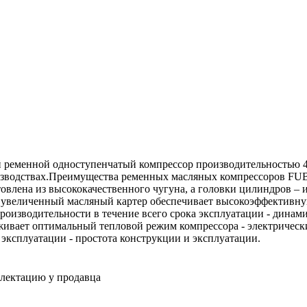
еменной одноступенчатый компрессор производительностью 440 
оизводствах.Преимущества ременных масляных компрессоров FU
товлена из высококачественного чугуна, а головки цилиндров 
 увеличенный масляный картер обеспечивает высокоэффективную
роизводительности в течение всего срока эксплуатации - дина
живает оптимальный тепловой режим компрессора - электрически
эксплуатации - простота конструкции и эксплуатации.
плектацию у продавца