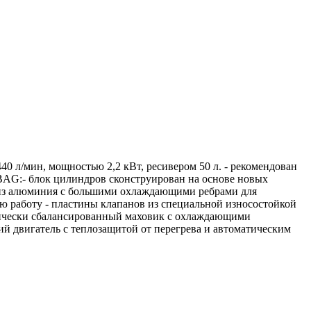
л/мин, мощностью 2,2 кВт, ресивером 50 л. - рекомендован
BAG:- блок цилиндров сконструирован на основе новых
– из алюминия с большими охлаждающими ребрами для
 работу - пластины клапанов из специальной износостойкой
мически сбалансированный маховик с охлаждающими
й двигатель с теплозащитой от перегрева и автоматическим