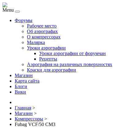
Menu
Форумы
Рабочее место
Об аэрографах
О компрессорах
Малярка
Уроки аэрографии
Уроки аэрографии от форумчан
Рецепты
Аэрография на различных поверхностях
Краски для аэрографии
Магазин
Карта сайта
Блоги
Вики
Главная
>
Магазин
>
Компрессоры
>
Fubag VCF/50 CM3