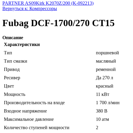
PARTNER AS09
Kirk K2070Z/200 (K-092213)
Вернуться к: Компрессоры
Fubag DCF-1700/270 CT15
Описание
Характеристики
Тип
поршневой
Тип смазки
масляный
Привод
ременной
Ресивер
Да 270 л
Цвет
красный
Мощность
11 кВт
Производительность на входе
1 700 л/мин
Входное напряжение
380 В
Максимальное давление
10 атм
Количество ступеней мощности
2