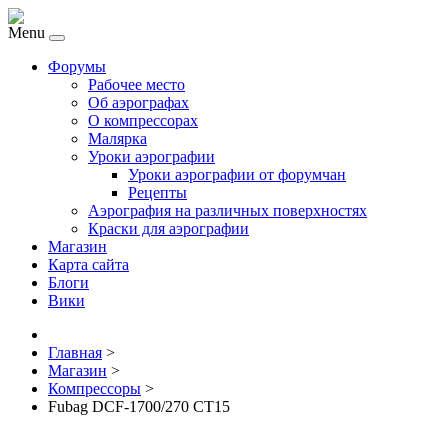
Menu
Форумы
Рабочее место
Об аэрографах
О компрессорах
Малярка
Уроки аэрографии
Уроки аэрографии от форумчан
Рецепты
Аэрография на различных поверхностях
Краски для аэрографии
Магазин
Карта сайта
Блоги
Вики
Главная
>
Магазин
>
Компрессоры
>
Fubag DCF-1700/270 CT15