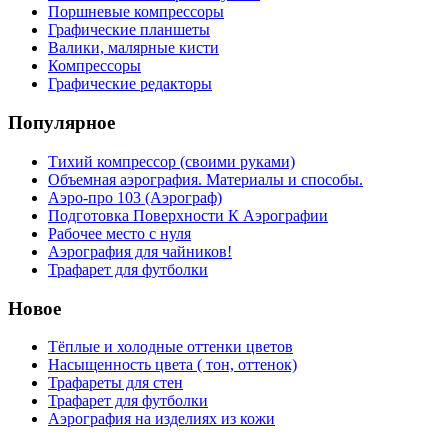
Поршневые компрессоры
Графические планшеты
Валики, малярные кисти
Компрессоры
Графические редакторы
Популярное
Тихий компрессор (своими руками)
Объемная аэрография. Материалы и способы.
Аэро-про 103 (Аэрограф)
Подготовка Поверхности К Аэрографии
Рабочее место с нуля
Аэрография для чайников!
Трафарет для футболки
Новое
Тёплые и холодные оттенки цветов
Насыщенность цвета ( тон, оттенок)
Трафареты для стен
Трафарет для футболки
Аэрография на изделиях из кожи