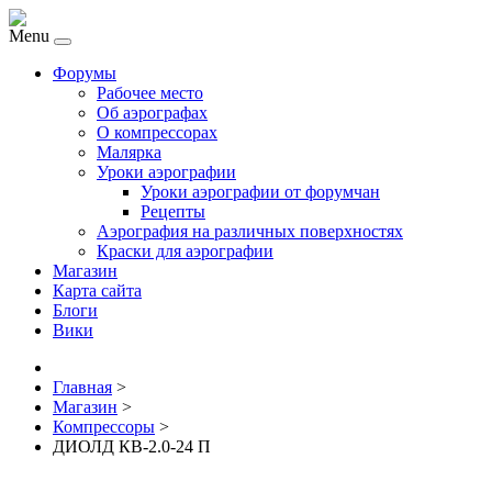
Menu
Форумы
Рабочее место
Об аэрографах
О компрессорах
Малярка
Уроки аэрографии
Уроки аэрографии от форумчан
Рецепты
Аэрография на различных поверхностях
Краски для аэрографии
Магазин
Карта сайта
Блоги
Вики
Главная
>
Магазин
>
Компрессоры
>
ДИОЛД КВ-2.0-24 П