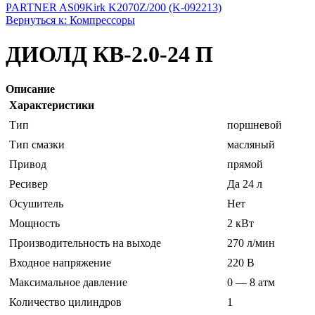
PARTNER AS09
Kirk K2070Z/200 (K-092213)
Вернуться к: Компрессоры
ДИОЛД КВ-2.0-24 П
Описание
Характеристики
Тип
поршневой
Тип смазки
масляный
Привод
прямой
Ресивер
Да 24 л
Осушитель
Нет
Мощность
2 кВт
Производительность на выходе
270 л/мин
Входное напряжение
220 В
Максимальное давление
0 — 8 атм
Количество цилиндров
1