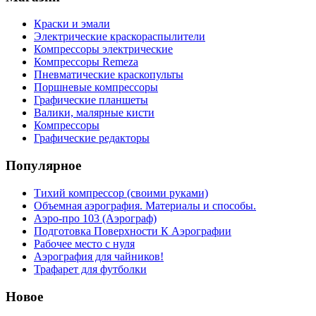
Краски и эмали
Электрические краскораспылители
Компрессоры электрические
Компрессоры Remeza
Пневматические краскопульты
Поршневые компрессоры
Графические планшеты
Валики, малярные кисти
Компрессоры
Графические редакторы
Популярное
Тихий компрессор (своими руками)
Объемная аэрография. Материалы и способы.
Аэро-про 103 (Аэрограф)
Подготовка Поверхности К Аэрографии
Рабочее место с нуля
Аэрография для чайников!
Трафарет для футболки
Новое