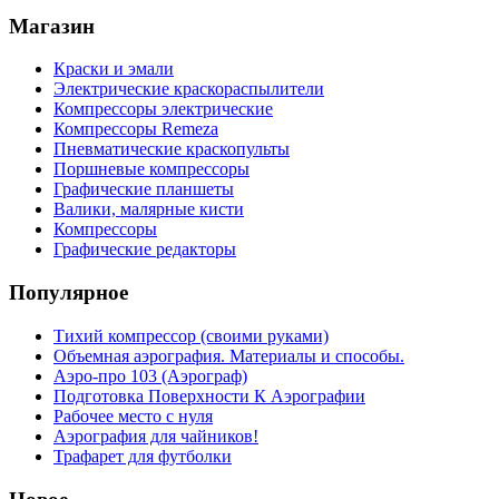
Магазин
Краски и эмали
Электрические краскораспылители
Компрессоры электрические
Компрессоры Remeza
Пневматические краскопульты
Поршневые компрессоры
Графические планшеты
Валики, малярные кисти
Компрессоры
Графические редакторы
Популярное
Тихий компрессор (своими руками)
Объемная аэрография. Материалы и способы.
Аэро-про 103 (Аэрограф)
Подготовка Поверхности К Аэрографии
Рабочее место с нуля
Аэрография для чайников!
Трафарет для футболки