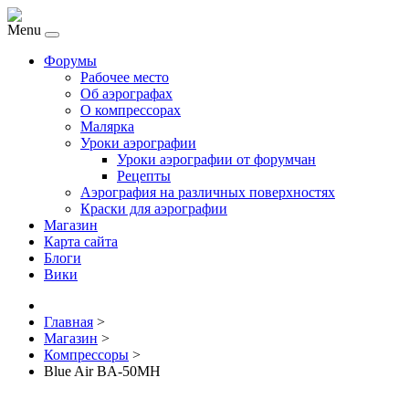
Menu
Форумы
Рабочее место
Об аэрографах
О компрессорах
Малярка
Уроки аэрографии
Уроки аэрографии от форумчан
Рецепты
Аэрография на различных поверхностях
Краски для аэрографии
Магазин
Карта сайта
Блоги
Вики
Главная
>
Магазин
>
Компрессоры
>
Blue Air BA-50MH