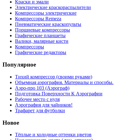
Краски и эмали
Электрические краскораспылители
Компрессоры электрические
Компрессоры Remeza
Пневматические краскопульты
Поршневые компрессоры
Графические планшеты
Валики, малярные кисти
Компрессоры
Графические редакторы
Популярное
Тихий компрессор (своими руками)
Объемная аэрография. Материалы и способы.
Аэро-про 103 (Аэрограф)
Подготовка Поверхности К Аэрографии
Рабочее место с нуля
Аэрография для чайников!
Трафарет для футболки
Новое
Тёплые и холодные оттенки цветов