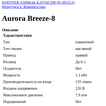
PARTNER AS09
Kirk K2070Z/200 (K-092213)
Вернуться к: Компрессоры
Aurora Breeze-8
Описание
Характеристики
Тип
поршневой
Тип смазки
масляный
Привод
прямой
Ресивер
Да 8 л
Осушитель
Нет
Мощность
1.1 кВт
Производительность на входе
155 л/мин
Входное напряжение
220 В
Максимальное давление
7.9 атм
Передвижной
Нет