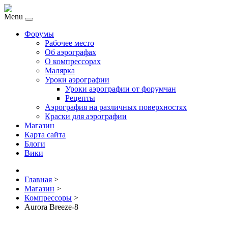
Menu
Форумы
Рабочее место
Об аэрографах
О компрессорах
Малярка
Уроки аэрографии
Уроки аэрографии от форумчан
Рецепты
Аэрография на различных поверхностях
Краски для аэрографии
Магазин
Карта сайта
Блоги
Вики
Главная
>
Магазин
>
Компрессоры
>
Aurora Breeze-8