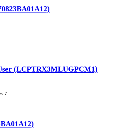
270823BA01A12)
gle User (LCPTRX3MLUGPCM1)
 7 ...
55BA01A12)