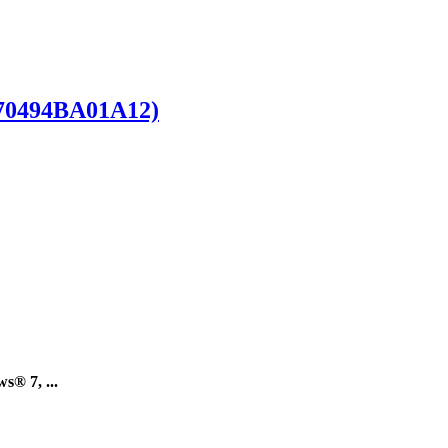
5270494BA01A12)
® 7, ...