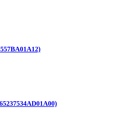
70557BA01A12)
 (65237534AD01A00)