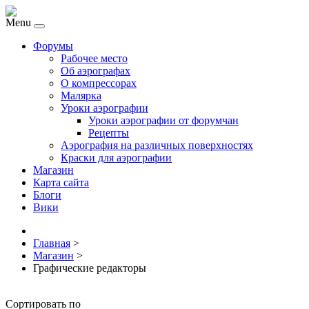
Menu
Форумы
Рабочее место
Об аэрографах
О компрессорах
Малярка
Уроки аэрографии
Уроки аэрографии от форумчан
Рецепты
Аэрография на различных поверхностях
Краски для аэрографии
Магазин
Карта сайта
Блоги
Вики
Главная
>
Магазин
>
Графические редакторы
Сортировать по