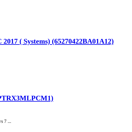
C 2017 ( Systems) (65270422BA01A12)
 (LCPTRX3MLPCM1)
 7 ...