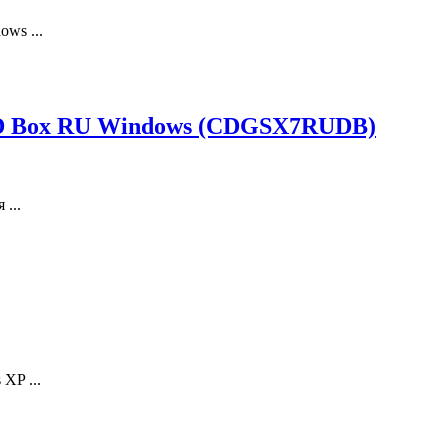
ows ...
VD Box RU Windows (CDGSX7RUDB)
 ...
XP ...