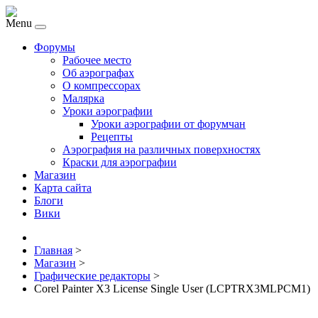
Menu
Форумы
Рабочее место
Об аэрографах
О компрессорах
Малярка
Уроки аэрографии
Уроки аэрографии от форумчан
Рецепты
Аэрография на различных поверхностях
Краски для аэрографии
Магазин
Карта сайта
Блоги
Вики
Главная
>
Магазин
>
Графические редакторы
>
Corel Painter X3 License Single User (LCPTRX3MLPCM1)