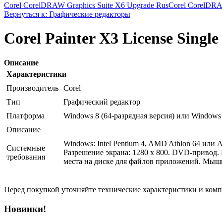
Corel CorelDRAW Graphics Suite X6 Upgrade Rus
Corel CorelDRA
Вернуться к: Графические редакторы
Corel Painter X3 License Si
Описание
Характеристики
Производитель
Corel
Тип
Графический редактор
Платформа
Windows 8 (64-разрядная версия) или Windows
Описание
Windows: Intel Pentium 4, AMD Athlon 64 ил
Системные
Разрешение экрана: 1280 x 800. DVD-привод. Mi
требования
места на диске для файлов приложений. Мышь 
Перед покупкой уточняйте технические характеристики и ком
Новинки!