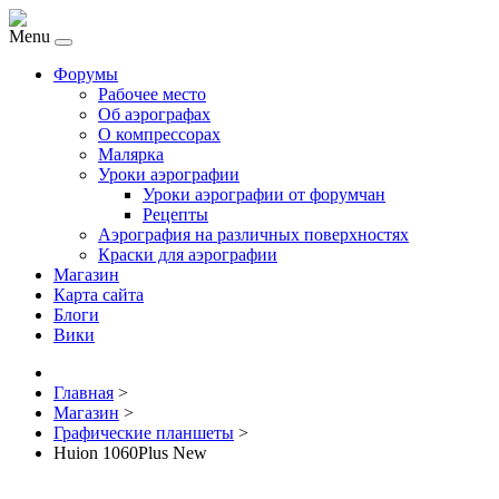
Menu
Форумы
Рабочее место
Об аэрографах
О компрессорах
Малярка
Уроки аэрографии
Уроки аэрографии от форумчан
Рецепты
Аэрография на различных поверхностях
Краски для аэрографии
Магазин
Карта сайта
Блоги
Вики
Главная
>
Магазин
>
Графические планшеты
>
Huion 1060Plus New