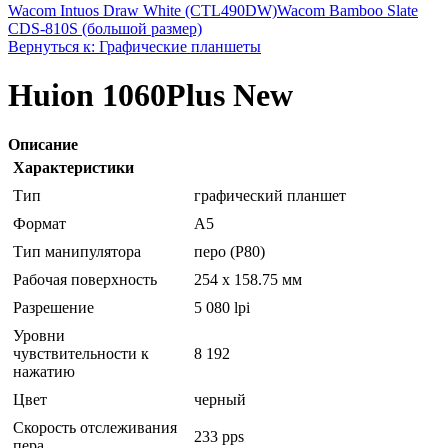
Wacom Intuos Draw White (CTL490DW)
Wacom Bamboo Slate
CDS-810S (большой размер)
Вернуться к: Графические планшеты
Huion 1060Plus New
Описание
Характеристики
Тип
графический планшет
Формат
A5
Тип манипулятора
перо (P80)
Рабочая поверхность
254 x 158.75 мм
Разрешение
5 080 lpi
Уровни
чувствительности к
8 192
нажатию
Цвет
черный
Скорость отслеживания
233 pps
пера