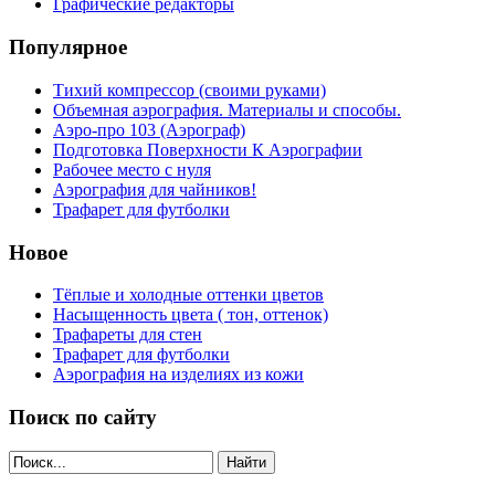
Графические редакторы
Популярное
Тихий компрессор (своими руками)
Объемная аэрография. Материалы и способы.
Аэро-про 103 (Аэрограф)
Подготовка Поверхности К Аэрографии
Рабочее место с нуля
Аэрография для чайников!
Трафарет для футболки
Новое
Тёплые и холодные оттенки цветов
Насыщенность цвета ( тон, оттенок)
Трафареты для стен
Трафарет для футболки
Аэрография на изделиях из кожи
Поиск по сайту
Найти