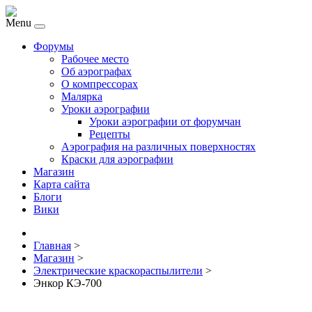
Menu
Форумы
Рабочее место
Об аэрографах
О компрессорах
Малярка
Уроки аэрографии
Уроки аэрографии от форумчан
Рецепты
Аэрография на различных поверхностях
Краски для аэрографии
Магазин
Карта сайта
Блоги
Вики
Главная
>
Магазин
>
Электрические краскораспылители
>
Энкор КЭ-700