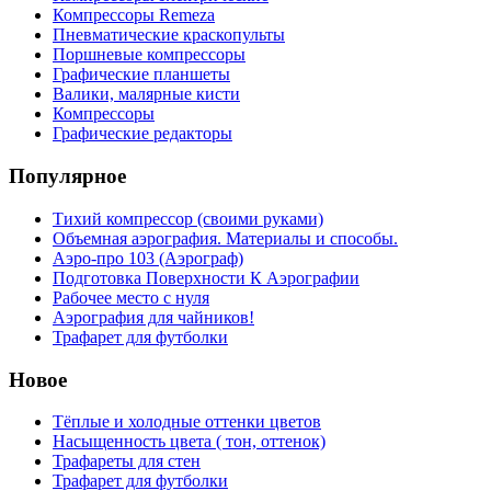
Компрессоры Remeza
Пневматические краскопульты
Поршневые компрессоры
Графические планшеты
Валики, малярные кисти
Компрессоры
Графические редакторы
Популярное
Тихий компрессор (своими руками)
Объемная аэрография. Материалы и способы.
Аэро-про 103 (Аэрограф)
Подготовка Поверхности К Аэрографии
Рабочее место с нуля
Аэрография для чайников!
Трафарет для футболки
Новое
Тёплые и холодные оттенки цветов
Насыщенность цвета ( тон, оттенок)
Трафареты для стен
Трафарет для футболки