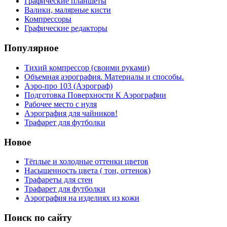
Графические планшеты
Валики, малярные кисти
Компрессоры
Графические редакторы
Популярное
Тихий компрессор (своими руками)
Объемная аэрография. Материалы и способы.
Аэро-про 103 (Аэрограф)
Подготовка Поверхности К Аэрографии
Рабочее место с нуля
Аэрография для чайников!
Трафарет для футболки
Новое
Тёплые и холодные оттенки цветов
Насыщенность цвета ( тон, оттенок)
Трафареты для стен
Трафарет для футболки
Аэрография на изделиях из кожи
Поиск по сайту