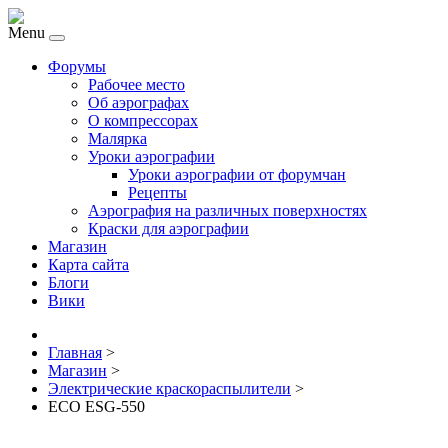
Menu
Форумы
Рабочее место
Об аэрографах
О компрессорах
Малярка
Уроки аэрографии
Уроки аэрографии от форумчан
Рецепты
Аэрография на различных поверхностях
Краски для аэрографии
Магазин
Карта сайта
Блоги
Вики
Главная
>
Магазин
>
Электрические краскораспылители
>
ECO ESG-550