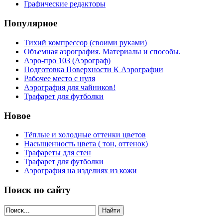
Графические редакторы
Популярное
Тихий компрессор (своими руками)
Объемная аэрография. Материалы и способы.
Аэро-про 103 (Аэрограф)
Подготовка Поверхности К Аэрографии
Рабочее место с нуля
Аэрография для чайников!
Трафарет для футболки
Новое
Тёплые и холодные оттенки цветов
Насыщенность цвета ( тон, оттенок)
Трафареты для стен
Трафарет для футболки
Аэрография на изделиях из кожи
Поиск по сайту
Найти