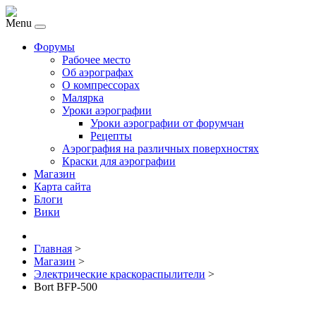
Menu
Форумы
Рабочее место
Об аэрографах
О компрессорах
Малярка
Уроки аэрографии
Уроки аэрографии от форумчан
Рецепты
Аэрография на различных поверхностях
Краски для аэрографии
Магазин
Карта сайта
Блоги
Вики
Главная
>
Магазин
>
Электрические краскораспылители
>
Bort BFP-500