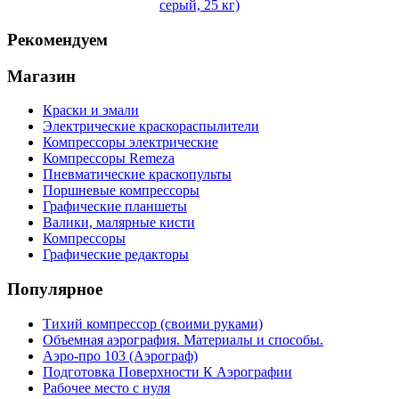
серый, 25 кг)
Рекомендуем
Магазин
Краски и эмали
Электрические краскораспылители
Компрессоры электрические
Компрессоры Remeza
Пневматические краскопульты
Поршневые компрессоры
Графические планшеты
Валики, малярные кисти
Компрессоры
Графические редакторы
Популярное
Тихий компрессор (своими руками)
Объемная аэрография. Материалы и способы.
Аэро-про 103 (Аэрограф)
Подготовка Поверхности К Аэрографии
Рабочее место с нуля