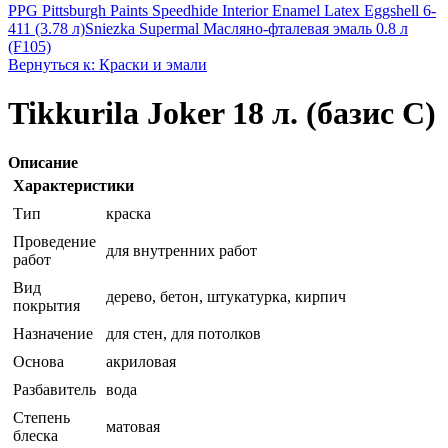
PPG Pittsburgh Paints Speedhide Interior Enamel Latex Eggshell 6-
411 (3.78 л)
Sniezka Supermal Масляно-фталевая эмаль 0.8 л
(F105)
Вернуться к: Краски и эмали
Tikkurila Joker 18 л. (базис С)
Описание
Характеристики
Тип
краска
Проведение
для внутренних работ
работ
Вид
дерево, бетон, штукатурка, кирпич
покрытия
Назначение
для стен, для потолков
Основа
акриловая
Разбавитель
вода
Степень
матовая
блеска