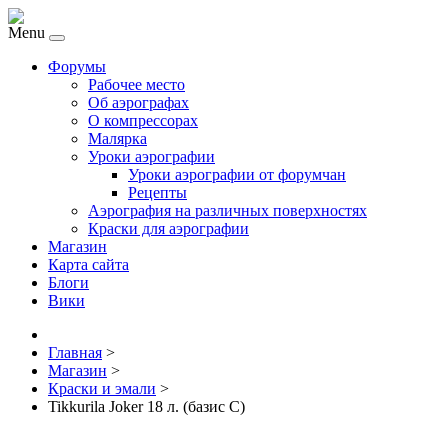
Menu
Форумы
Рабочее место
Об аэрографах
О компрессорах
Малярка
Уроки аэрографии
Уроки аэрографии от форумчан
Рецепты
Аэрография на различных поверхностях
Краски для аэрографии
Магазин
Карта сайта
Блоги
Вики
Главная
>
Магазин
>
Краски и эмали
>
Tikkurila Joker 18 л. (базис С)