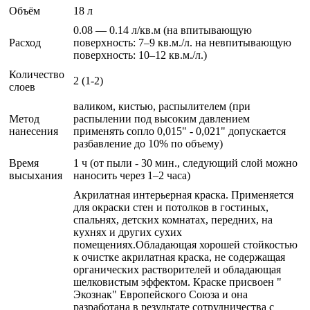
Объём
18 л
0.08 — 0.14 л/кв.м (на впитывающую
Расход
поверхность: 7–9 кв.м./л. на невпитывающую
поверхность: 10–12 кв.м./л.)
Количество
2 (1-2)
слоев
валиком, кистью, распылителем (при
Метод
распылении под высоким давлением
нанесения
применять сопло 0,015" - 0,021" допускается
разбавление до 10% по объему)
Время
1 ч (от пыли - 30 мин., следующий слой можно
высыхания
наносить через 1–2 часа)
Акрилатная интерьерная краска. Применяется
для окраски стен и потолков в гостиных,
спальнях, детских комнатах, передних, на
кухнях и других сухих
помещениях.Обладающая хорошей стойкостью
к очистке акрилатная краска, не содержащая
органических растворителей и обладающая
шелковистым эффектом. Краске присвоен "
Экознак" Европейского Союза и она
разработана в результате сотрудничества с