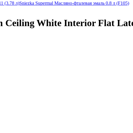
1 (3.78 л)
Sniezka Supermal Масляно-фталевая эмаль 0.8 л (F105)
eiling White Interior Flat Late