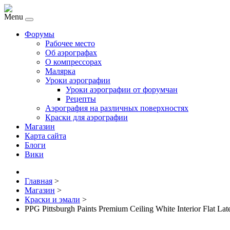
Menu
Форумы
Рабочее место
Об аэрографах
О компрессорах
Малярка
Уроки аэрографии
Уроки аэрографии от форумчан
Рецепты
Аэрография на различных поверхностях
Краски для аэрографии
Магазин
Карта сайта
Блоги
Вики
Главная
>
Магазин
>
Краски и эмали
>
PPG Pittsburgh Paints Premium Ceiling White Interior Flat Lat