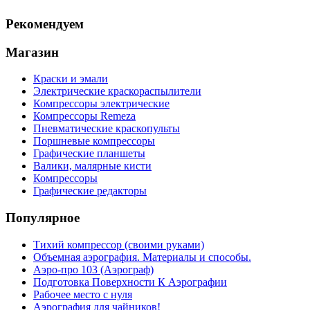
Рекомендуем
Магазин
Краски и эмали
Электрические краскораспылители
Компрессоры электрические
Компрессоры Remeza
Пневматические краскопульты
Поршневые компрессоры
Графические планшеты
Валики, малярные кисти
Компрессоры
Графические редакторы
Популярное
Тихий компрессор (своими руками)
Объемная аэрография. Материалы и способы.
Аэро-про 103 (Аэрограф)
Подготовка Поверхности К Аэрографии
Рабочее место с нуля
Аэрография для чайников!