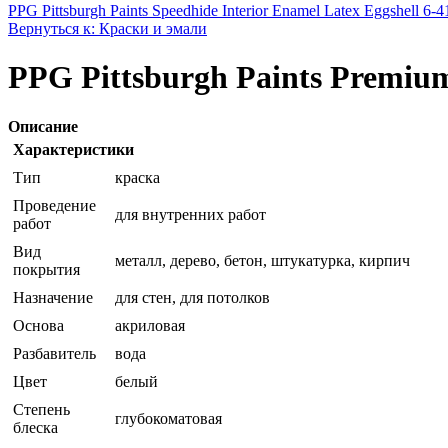
PPG Pittsburgh Paints Speedhide Interior Enamel Latex Eggshell 6-41
Вернуться к: Краски и эмали
PPG Pittsburgh Paints Premium C
Описание
Характеристики
Тип
краска
Проведение
для внутренних работ
работ
Вид
металл, дерево, бетон, штукатурка, кирпич
покрытия
Назначение
для стен, для потолков
Основа
акриловая
Разбавитель
вода
Цвет
белый
Степень
глубокоматовая
блеска