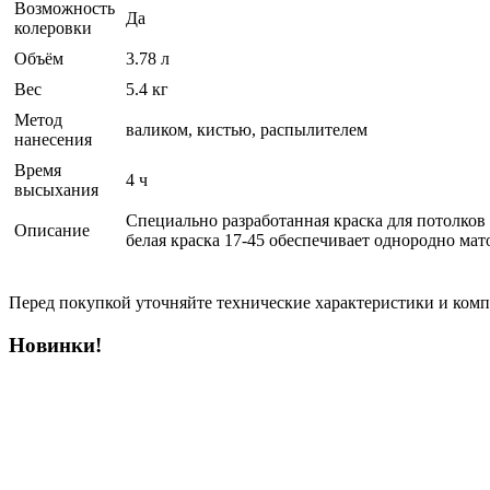
Возможность
Да
колеровки
Объём
3.78 л
Вес
5.4 кг
Метод
валиком, кистью, распылителем
нанесения
Время
4 ч
высыхания
Специально разработанная краска для потолков 
Описание
белая краска 17-45 обеспечивает однородно м
Перед покупкой уточняйте технические характеристики и ком
Новинки!