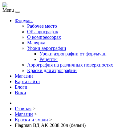
Menu
Форумы
Рабочее место
Об аэрографах
О компрессорах
Малярка
Уроки аэрографии
Уроки аэрографии от форумчан
Рецепты
Аэрография на различных поверхностях
Краски для аэрографии
Магазин
Карта сайта
Блоги
Вики
Главная
>
Магазин
>
Краски и эмали
>
Flagman ВД-АК-2038 20л (белый)