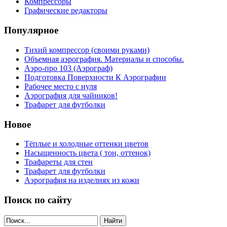
Компрессоры
Графические редакторы
Популярное
Тихий компрессор (своими руками)
Объемная аэрография. Материалы и способы.
Аэро-про 103 (Аэрограф)
Подготовка Поверхности К Аэрографии
Рабочее место с нуля
Аэрография для чайников!
Трафарет для футболки
Новое
Тёплые и холодные оттенки цветов
Насыщенность цвета ( тон, оттенок)
Трафареты для стен
Трафарет для футболки
Аэрография на изделиях из кожи
Поиск по сайту
Найти