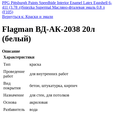
PPG Pittsburgh Paints Speedhide Interior Enamel Latex Eggshell 6-
411 (3.78 л)
Sniezka Supermal Масляно-фталевая эмаль 0.8 л
(F105)
Вернуться к: Краски и эмали
Flagman ВД-АК-2038 20л
(белый)
Описание
Характеристики
Тип
краска
Проведение
для внутренних работ
работ
Вид
бетон, штукатурка, кирпич
покрытия
Назначение
для стен, для потолков
Основа
акриловая
Разбавитель
вода