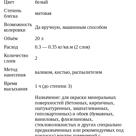
Цвет
белый
Степень
матовая
блеска
Возможность
Да вручную, машинным способом
колеровки
Объём
20 л
Расход
0.3 — 0.35 кг/кв.м (2 слоя)
Количество
2
слоев
Метод
валиком, кистью, распылителем
нанесения
Время
1 ч (до степени 3)
высыхания
Назначение: для окраски минеральных
поверхностей (бетонных, кирпичных,
оштукатуренных, зашпатлеванных,
гипсокартонных) и обоев (бумажных,
виниловых, флизелиновых,
стекловолокнистых и других специально
предназначенных или рекомендуемых под
покраску) внутри помещений с